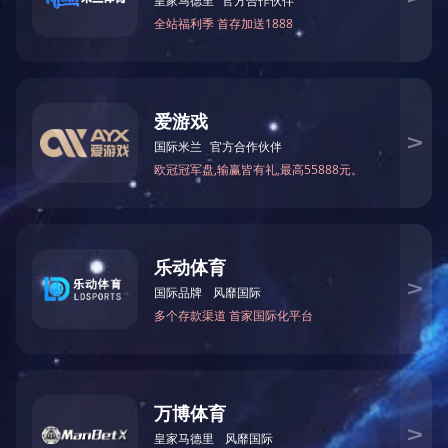
电镀动态
IGBT电镀模块
上一篇：没有了
生产设备
下一篇：
电镀金
检验设备
相关产品
部分客户
Opel ob（中国）
欧宝官方端网站