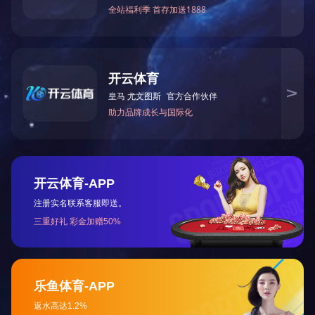
Opel ob（中国）
联系人
汪升涛 139 6177 6166
电 话
0510-83550936
网 址
www.v3india.com
地 址
无锡市洛社镇杨市表面处理科技工业园区23幢