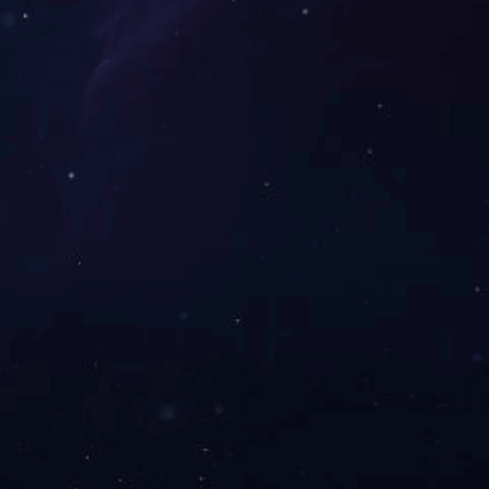
析电镀金银的工艺特点
·
分析电
述线材电镀的工艺流程
·
连续电
Opel ob（中国）
联系人
汪升涛 139 6177 6166
地 址
无锡市洛社镇杨市表面处理科技工业园区23幢