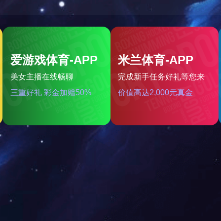
铜锡是三种常见的电镀工艺，它们各自具有独特的特性，广泛应用于工
镀镍：镍镀层具有良好的化学稳定性和硬度，这使得它在提高基材的耐
用于多种装饰性和功能性应用。
镀铜：铜镀层因其良好的导电性和延展性而受到青睐。作为电镀锡或镍
质量和稳定性。
镀锡：锡镀层具有良好的化学稳定性和焊锡性能，这使得它在电子和焊
提高基材的耐腐蚀性和美观度。
镀工艺各具特点，选择哪种工艺取决于具体的应用需求和基材的性质。
而对于需要良好导电性和延展性的场合，电镀铜则越为合适；对于需要焊
来说，
电镀镍铜锡
的特性使得它们在众多领域都有广泛的应用，为现代化
：
连续电镀：生产过程控制参数详解
相关文
续电镀：工艺核心要素解析
·
如何提