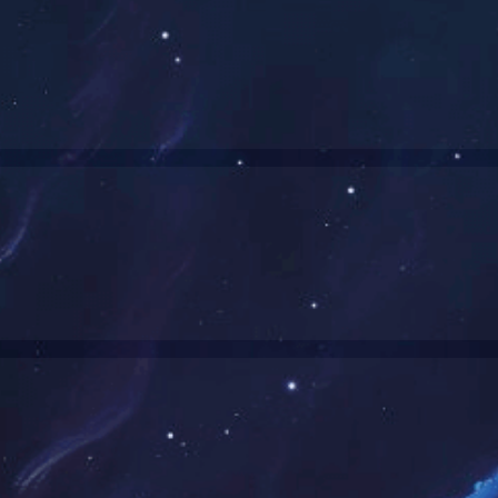
列
站
电镀镍铜锡：特性及
发布时间：2024/02/24 13:46:57
浏