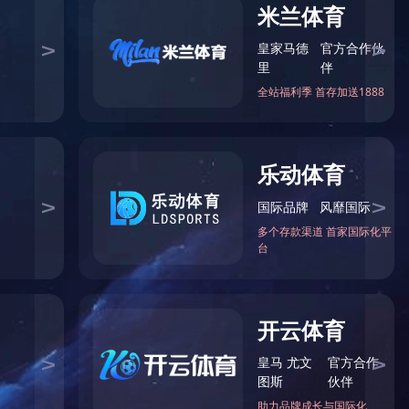
应用概览
览量：7339 次