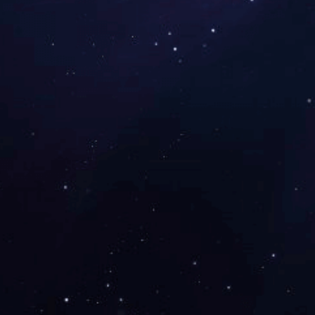
·
浅
·
概
快速链接
网站首页
关于我们
电镀产品
新闻动态
IGBT电镀模块
生产设备
检验设备
部分客户
Opel ob（中国）