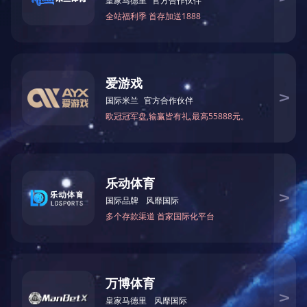
电镀动态
上一篇：
电镀金银具有良好的物理和化学性能
IGBT电镀模块
下一篇：
连续电镀的锡镀层能应用到哪些领域？
生产设备
相关文档
检验设备
·
连续电镀：工艺核心要素解析
部分客户
·
如何提高电镀镍铜锡的结合力？
·
浅析电镀金银的工艺特点
Opel ob（中国）
·
分析电子电镀技术的环境影响及应对
·
概述线材电镀的工艺流程
·
连续电镀定义及简述