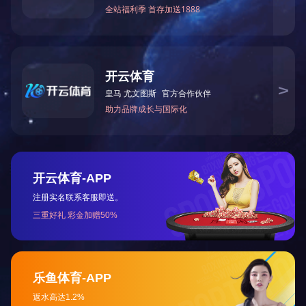
Opel ob（中国）
联系人
汪升涛 139 6177 6166
电 话
0510-83550936
网 址
www.v3india.com
地 址
无锡市洛社镇杨市表面处理科技工业园区23幢
Copy right © 2022 欧宝官方端网站 版权所有 备案号：
苏ICP备05029545